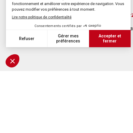
Vous avez
Demandez-nous gratu
APS vous 
D