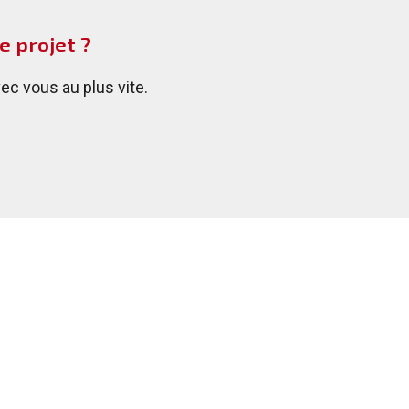
e projet ?
c vous au plus vite.
279 Rte des creuses
74600 Annecy
04 50 52 24 11